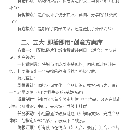
有记忆点
：活动结束后，参与者是否会主动谈论某个独特
环节？
有传播点
：是否设计了便于拍照、截图、分享的“社交货
币”？
有连接点
：是加深了内部关系，还是链接了外部受众？
二、五大“即插即用”创意方案库
方案一：【记忆碎片】城市解谜共创日
（适合：团队建
设、客户答谢）
一句话创意
：将城市变成剧本杀现场，团队通过解谜任
务，共同拼凑出一个完整的故事或找到终极宝藏。
核心玩法
：
剧情设计
：围绕公司文化、产品知识点或客户历史，设计
一个轻量剧情（如“寻找失落的品牌密码”）。
道具制作
：制作包含首个线索的信封/二维码，散落在城市
地标（咖啡馆、书店、美术馆）或线上社群。
任务驱动
：小组需通过破解谜题（如解码文案、完成产品
体验、与指定NPC合影），获取下个线索。
终极汇聚
：所有队伍在终点（如天台、餐厅）汇合，碎片