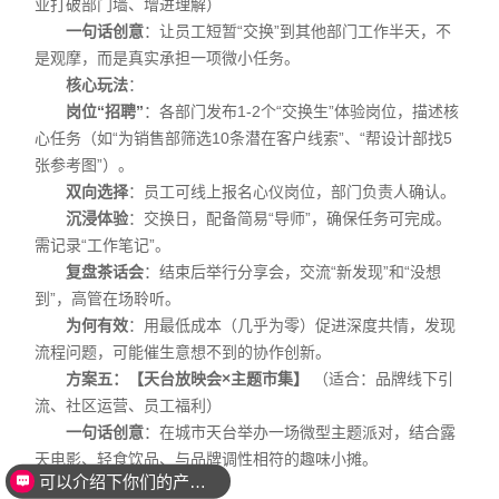
业打破部门墙、增进理解）
一句话创意
：让员工短暂“交换”到其他部门工作半天，不
是观摩，而是真实承担一项微小任务。
核心玩法
：
岗位“招聘”
：各部门发布1-2个“交换生”体验岗位，描述核
心任务（如“为销售部筛选10条潜在客户线索”、“帮设计部找5
张参考图”）。
双向选择
：员工可线上报名心仪岗位，部门负责人确认。
沉浸体验
：交换日，配备简易“导师”，确保任务可完成。
需记录“工作笔记”。
复盘茶话会
：结束后举行分享会，交流“新发现”和“没想
到”，高管在场聆听。
为何有效
：用最低成本（几乎为零）促进深度共情，发现
流程问题，可能催生意想不到的协作创新。
方案五：【天台放映会×主题市集】
（适合：品牌线下引
流、社区运营、员工福利）
一句话创意
：在城市天台举办一场微型主题派对，结合露
天电影、轻食饮品、与品牌调性相符的趣味小摊。
可以介绍下你们的产品么？
核心玩法
：