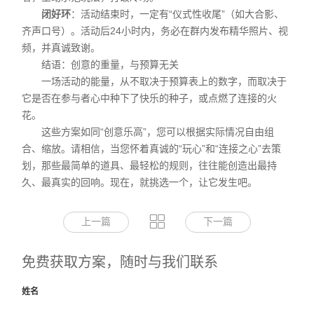
闭好环
：活动结束时，一定有“仪式性收尾”（如大合影、
齐声口号）。活动后24小时内，务必在群内发布精华照片、视
频，并真诚致谢。
结语：创意的重量，与预算无关
一场活动的能量，从不取决于预算表上的数字，而取决于
它是否在参与者心中种下了快乐的种子，或点燃了连接的火
花。
这些方案如同“创意乐高”，您可以根据实际情况自由组
合、缩放。请相信，当您怀着真诚的“玩心”和“连接之心”去策
划，那些最简单的道具、最轻松的规则，往往能创造出最持
久、最真实的回响。现在，就挑选一个，让它发生吧。
上一篇
下一篇
免费获取方案，随时与我们联系
姓名