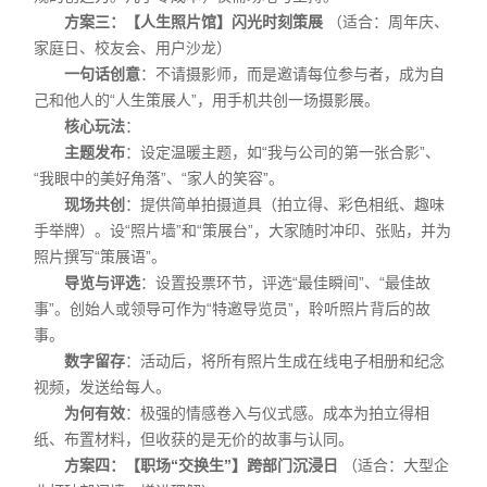
方案三：【人生照片馆】闪光时刻策展
（适合：周年庆、
家庭日、校友会、用户沙龙）
一句话创意
：不请摄影师，而是邀请每位参与者，成为自
己和他人的“人生策展人”，用手机共创一场摄影展。
核心玩法
：
主题发布
：设定温暖主题，如“我与公司的第一张合影”、
“我眼中的美好角落”、“家人的笑容”。
现场共创
：提供简单拍摄道具（拍立得、彩色相纸、趣味
手举牌）。设“照片墙”和“策展台”，大家随时冲印、张贴，并为
照片撰写“策展语”。
导览与评选
：设置投票环节，评选“最佳瞬间”、“最佳故
事”。创始人或领导可作为“特邀导览员”，聆听照片背后的故
事。
数字留存
：活动后，将所有照片生成在线电子相册和纪念
视频，发送给每人。
为何有效
：极强的情感卷入与仪式感。成本为拍立得相
纸、布置材料，但收获的是无价的故事与认同。
方案四：【职场“交换生”】跨部门沉浸日
（适合：大型企