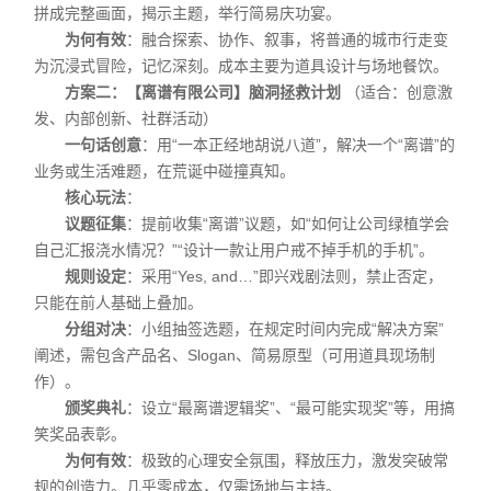
拼成完整画面，揭示主题，举行简易庆功宴。
为何有效
：融合探索、协作、叙事，将普通的城市行走变
为沉浸式冒险，记忆深刻。成本主要为道具设计与场地餐饮。
方案二：【离谱有限公司】脑洞拯救计划
（适合：创意激
发、内部创新、社群活动）
一句话创意
：用“一本正经地胡说八道”，解决一个“离谱”的
业务或生活难题，在荒诞中碰撞真知。
核心玩法
：
议题征集
：提前收集“离谱”议题，如“如何让公司绿植学会
自己汇报浇水情况？”“设计一款让用户戒不掉手机的手机”。
规则设定
：采用“Yes, and…”即兴戏剧法则，禁止否定，
只能在前人基础上叠加。
分组对决
：小组抽签选题，在规定时间内完成“解决方案”
阐述，需包含产品名、Slogan、简易原型（可用道具现场制
作）。
颁奖典礼
：设立“最离谱逻辑奖”、“最可能实现奖”等，用搞
笑奖品表彰。
为何有效
：极致的心理安全氛围，释放压力，激发突破常
规的创造力。几乎零成本，仅需场地与主持。