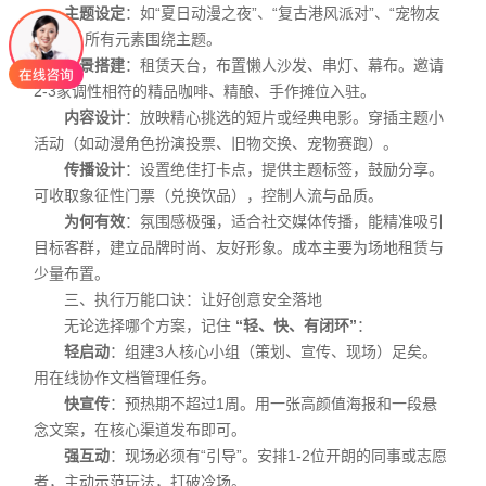
主题设定
：如“夏日动漫之夜”、“复古港风派对”、“宠物友
好日”。所有元素围绕主题。
场景搭建
：租赁天台，布置懒人沙发、串灯、幕布。邀请
2-3家调性相符的精品咖啡、精酿、手作摊位入驻。
内容设计
：放映精心挑选的短片或经典电影。穿插主题小
活动（如动漫角色扮演投票、旧物交换、宠物赛跑）。
传播设计
：设置绝佳打卡点，提供主题标签，鼓励分享。
可收取象征性门票（兑换饮品），控制人流与品质。
为何有效
：氛围感极强，适合社交媒体传播，能精准吸引
目标客群，建立品牌时尚、友好形象。成本主要为场地租赁与
少量布置。
三、执行万能口诀：让好创意安全落地
无论选择哪个方案，记住
“轻、快、有闭环”
：
轻启动
：组建3人核心小组（策划、宣传、现场）足矣。
用在线协作文档管理任务。
快宣传
：预热期不超过1周。用一张高颜值海报和一段悬
念文案，在核心渠道发布即可。
强互动
：现场必须有“引导”。安排1-2位开朗的同事或志愿
者，主动示范玩法，打破冷场。