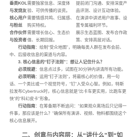
垂类KOL
需要独家信息、深度体
提前闭门沟通、安排深度产
与发烧友
验、可供传播的谈资。
品评测、设计互动体验。
核心用户
需要情感共鸣、归属感、
在演讲中讲述用户故事、设
与粉丝
购买特权。
置专属福利环节。
合作伙伴
需要增长信心、生态价
展示生态蓝图、发布合作政
与投资者
值、长期回报。
策、安排高层对话。
行动指南
：绘制“受众地图”，明确每类人群在发布会前、
中、后接收信息的渠道与内容。
3. 核心信息的“钉子法则”：想让人记住什么？
必须规避
：信息点过多，试图在30分钟内讲清所有功能。
必须明确
：运用“钉子法则”，将最核心的价值，用一句
话、一个类比或一个视觉符号，“钉”入受众心智。例如，特斯
拉发布Cybertruck时，核心信息就是“比卡车更实用，比跑车更
快”的“科幻皮卡”形象。
行动指南
：在筹备期不断追问：“如果观众离场后只记得一
件事，那应该是什么？”确保所有演讲、视频、物料都围绕这个
核心信息展开。
二、创意与内容层：从“讲什么”到“如