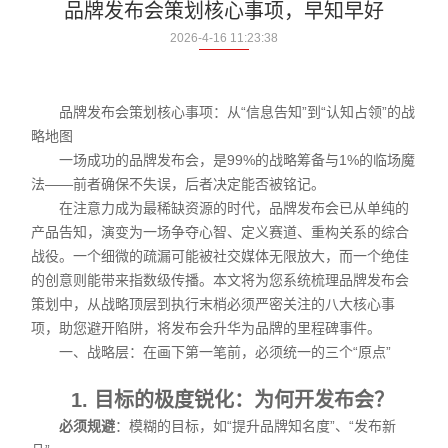
品牌发布会策划核心事项，早知早好
2026-4-16 11:23:38
品牌发布会策划核心事项：从“信息告知”到“认知占领”的战
略地图
一场成功的品牌发布会，是99%的战略筹备与1%的临场魔
法——前者确保不失误，后者决定能否被铭记。
在注意力成为最稀缺资源的时代，品牌发布会已从单纯的
产品告知，演变为一场争夺心智、定义赛道、重构关系的综合
战役。一个细微的疏漏可能被社交媒体无限放大，而一个绝佳
的创意则能带来指数级传播。本文将为您系统梳理品牌发布会
策划中，从战略顶层到执行末梢必须严密关注的八大核心事
项，助您避开陷阱，将发布会升华为品牌的里程碑事件。
一、战略层：在画下第一笔前，必须统一的三个“原点”
1. 目标的极度锐化：为何开发布会？
必须规避
：模糊的目标，如“提升品牌知名度”、“发布新