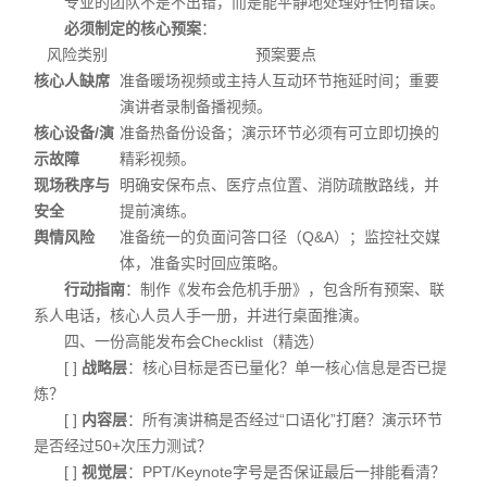
专业的团队不是不出错，而是能平静地处理好任何错误。
必须制定的核心预案
：
风险类别
预案要点
核心人缺席
准备暖场视频或主持人互动环节拖延时间；重要
演讲者录制备播视频。
核心设备/演
准备热备份设备；演示环节必须有可立即切换的
示故障
精彩视频。
现场秩序与
明确安保布点、医疗点位置、消防疏散路线，并
安全
提前演练。
舆情风险
准备统一的负面问答口径（Q&A）；监控社交媒
体，准备实时回应策略。
行动指南
：制作《发布会危机手册》，包含所有预案、联
系人电话，核心人员人手一册，并进行桌面推演。
四、一份高能发布会Checklist（精选）
[ ]
战略层
：核心目标是否已量化？单一核心信息是否已提
炼？
[ ]
内容层
：所有演讲稿是否经过“口语化”打磨？演示环节
是否经过50+次压力测试？
[ ]
视觉层
：PPT/Keynote字号是否保证最后一排能看清？