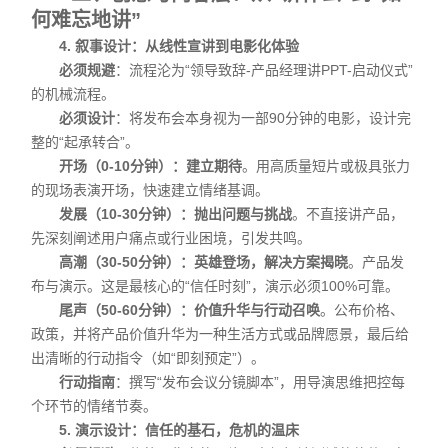
何难忘地讲”
4. 叙事设计：从线性宣讲到电影化体验
必须规避
：流程沦为“领导致辞-产品经理讲PPT-启动仪式”
的机械流程。
必须设计
：将发布会本身视为一部90分钟的电影，设计完
整的“起承转合”。
开场（0-10分钟）：建立期待
。用高质量短片或极具张力
的现场表演开场，快速建立情绪基调。
发展（10-30分钟）：抛出问题与挑战
。不直接讲产品，
先深刻阐述用户痛点或行业困境，引发共鸣。
高潮（30-50分钟）：英雄登场，解决方案揭晓
。产品发
布与演示。这是最核心的“信任时刻”，演示必须100%可靠。
尾声（50-60分钟）：价值升华与行动召唤
。公布价格、
政策，并将产品价值升华为一种生活方式或品牌愿景，最后给
出清晰的行动指令（如“即刻预定”）。
行动指南
：撰写“发布会议分镜脚本”，用导演思维把控每
个环节的情绪节奏。
5. 演示设计：信任的基石，危机的温床