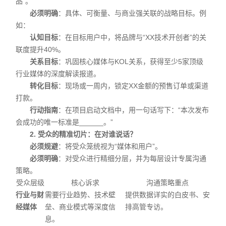
品”。
必须明确
：具体、可衡量、与商业强关联的战略目标。例
如：
认知目标
：在目标用户中，将品牌与“XX技术开创者”的关
联度提升40%。
关系目标
：巩固核心媒体与KOL关系，获得至少5家顶级
行业媒体的深度解读报道。
转化目标
：现场或一周内，锁定XX金额的预售订单或渠道
打款。
行动指南
：在项目启动文档中，用一句话写下：“本次发布
会成功的唯一标准是______。”
2. 受众的精准切片：在对谁说话？
必须规避
：将受众笼统视为“媒体和用户”。
必须明确
：对受众进行精细分层，并为每层设计专属沟通
策略。
受众层级
核心诉求
沟通策略重点
行业与财
需要行业趋势、技术壁
提供数据详实的白皮书、安
经媒体
垒、商业模式等深度信
排高管专访。
息。