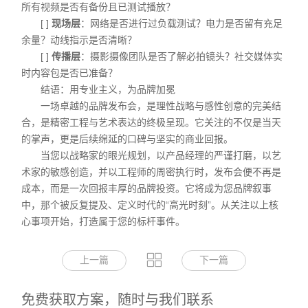
所有视频是否有备份且已测试播放？
[ ]
现场层
：网络是否进行过负载测试？电力是否留有充足
余量？动线指示是否清晰？
[ ]
传播层
：摄影摄像团队是否了解必拍镜头？社交媒体实
时内容包是否已准备？
结语：用专业主义，为品牌加冕
一场卓越的品牌发布会，是理性战略与感性创意的完美结
合，是精密工程与艺术表达的终极呈现。它关注的不仅是当天
的掌声，更是后续绵延的口碑与坚实的商业回报。
当您以战略家的眼光规划，以产品经理的严谨打磨，以艺
术家的敏感创造，并以工程师的周密执行时，发布会便不再是
成本，而是一次回报丰厚的品牌投资。它将成为您品牌叙事
中，那个被反复提及、定义时代的“高光时刻”。从关注以上核
心事项开始，打造属于您的标杆事件。
上一篇
下一篇
免费获取方案，随时与我们联系