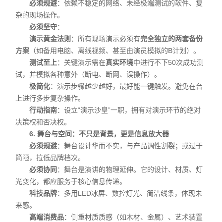
必须规避
：依赖不稳定的网络、未经极端测试的软件、复
杂的现场操作。
必须坚守
：
演示黄金法则
：所有现场演示必须有
完全独立的两套备份
方案
（如备用电脑、离线视频、甚至由演员模拟的B计划）。
测试至上
：关键演示需在
真实环境
中进行不下50次成功测
试，并模拟各种意外（断电、断网、误操作）。
极简化
：演示步骤越少越好，最好能一键触发。避免在台
上进行多步复杂操作。
行动指南
：设立“演示沙皇”一职，拥有对演示环节的绝对
决策权和否决权。
6. 舞台与空间：不只是背景，更是信息放大器
必须规避
：舞台设计华而不实，与产品调性割裂；或过于
简陋，拉低品牌档次。
必须协同
：舞台是演讲的物理延伸。它的设计、材质、灯
光变化，都应服务于核心信息传递。
科技品牌
：多用LED冰屏、数控灯光、简洁线条，体现未
来感。
高端消费品
：侧重材质质感（如木材、金属）、艺术装置