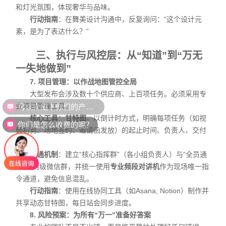
和灯光氛围，体现奢华与品味。
行动指南
：在舞美设计沟通中，反复询问：“这个设计元
素，是为了表达什么？”
三、执行与风控层：从“知道”到“万无
一失地做到”
7. 项目管理：以作战地图管控全局
大型发布会涉及数十个供应商、上百项任务。必须采用专
可以介绍下你们的产品么？
业项目管理工具。
核心工具
：
甘特图
。以倒计时方式，明确每项任务（如视
你们是怎么收费的呢？
频初剪、场地签约、邀请函发放）的起止时间、负责人、交付
标准。
沟通机制
：建立“核心指挥群”（各小组负责人）与“全员通
知群”两级微信群，并统一使用
专业频段对讲机
作为现场唯一指
令通道，避免信息混乱。
行动指南
：使用在线协同工具（如Asana, Notion）制作并
共享动态甘特图，每日站会同步进度。
8. 风险预案：为所有“万一”准备好答案