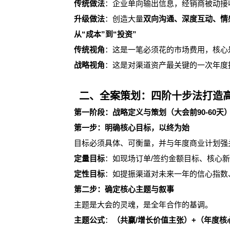
传统做法
：企业单向输出信息，经销商被动接
升级做法
：创造大量
双向沟通、深度互动、情
从“成本”到“投资”
传统视角
：这是一笔必须花的市场费用，核心
战略视角
：这是对渠道资产最关键的一次年度
二、全案策划：四阶十步法打造高
第一阶段：战略定义与策划（大会前90-60天
第一步：明确核心目标，以终为始
目标必须具体、可衡量，并与年度商业计划强
定量目标
：如现场订单/签约金额目标、核心
定性目标
：如提振渠道对未来一年的信心指数
第二步：确定核心主题与叙事
主题是大会的灵魂，是全年合作的基调。
主题公式
：
（共赢/增长价值主张）+（年度核