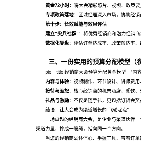
黄金72小时
：将大会精彩照片、视频、政策要
专项政策落地
：区域经理深入市场，协助经销
第十步：长效赋能与效果评估
建立“尖兵社群”
：将优秀经销商和潜力经销商
数据化复盘
：评估订单达成率、政策触达率、
三、一份实用的预算分配模型（
pie title 经销商大会预算分配黄金模型 “内容与现场体
内容与体验
：视频制作、环节设计、讲师费用
接待与差旅
：核心经销商的机票酒店、餐饮、
礼品与激励
：不仅是随手礼，更包括订货会奖
结语：让大会成为渠道增长的“飞轮起点”
一场卓越的经销商大会，是企业与渠道伙伴一年一
渠道力量，拧成一股绳，指向同一个方向。
当您的经销商满怀信心、手握工具、带着订单离