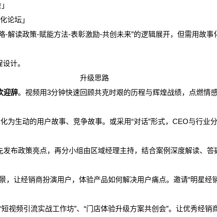
会」
化论坛」
战略-解读政策-赋能方法-表彰激励-共创未来”的逻辑展开，但需用故
程设计。
升级思路
欢迎辞
。视频用3分钟快速回顾共克时艰的历程与辉煌战绩，点燃情
化为生动的用户故事、竞争故事。或采用“对话”形式，CEO与行业分
先发布政策亮点，再分小组由区域经理主持，结合案例深度解读、答
景，让经销商扮演用户，体验产品如何解决用户痛点。邀请“明星经销
“短视频引流实战工作坊”、“门店体验升级方案共创会”。让优秀经销