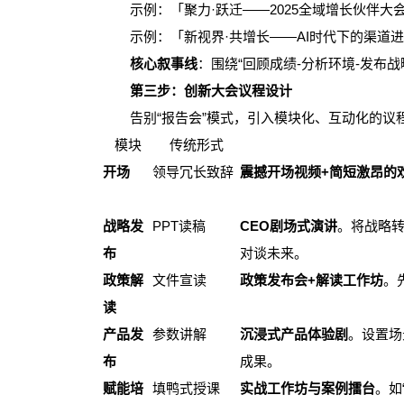
示例：「聚力·跃迁——2025全域增长伙伴大
示例：「新视界·共增长——AI时代下的渠道进
核心叙事线
：围绕“回顾成绩-分析环境-发布
第三步：创新大会议程设计
告别“报告会”模式，引入模块化、互动化的议
模块
传统形式
开场
领导冗长致辞
震撼开场视频+简短激昂的
战略发
PPT读稿
CEO剧场式演讲
。将战略转
布
对谈未来。
政策解
文件宣读
政策发布会+解读工作坊
。
读
产品发
参数讲解
沉浸式产品体验剧
。设置场
布
成果。
赋能培
填鸭式授课
实战工作坊与案例擂台
。如