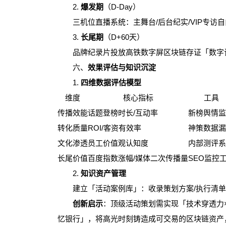
2.
爆发期
（D-Day）
三机位直播系统：主舞台/后台纪实/VIP专访
3.
长尾期
（D+60天）
品牌纪录片投放高铁数字屏区块链存证「数字记
六、
效果评估与知识沉淀
1.
四维数据评估模型
维度
核心指标
工具
传播效能
话题登榜时长/互动率
新榜舆情
转化质量
ROI/客资有效率
神策数据
文化渗透
员工价值观认知度
内部测评
长尾价值
百度指数涨幅/媒体二次传播量
SEO监控
2.
知识资产管理
建立「活动案例库」：收录策划方案/执行清单/
创新启示
：顶级活动策划需实现「技术穿透力
忆银行」，将高光时刻铸造成可交易的区块链资产