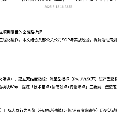
2025-5-13 16:23:56
立项到复盘的全链路拆解
化运作。本文结合头部公关公司SOP与实战经验，拆解活动策划全
化渗透），建立双维度指标：流量型指标（PV/UV≥50万）资产型指
验模块
Why
：提炼「技术锚点+情感触点+传播爆点」三要素，塑造
标人群行为画像（兴趣标签/触媒习惯/消费决策路径）历史活动数据