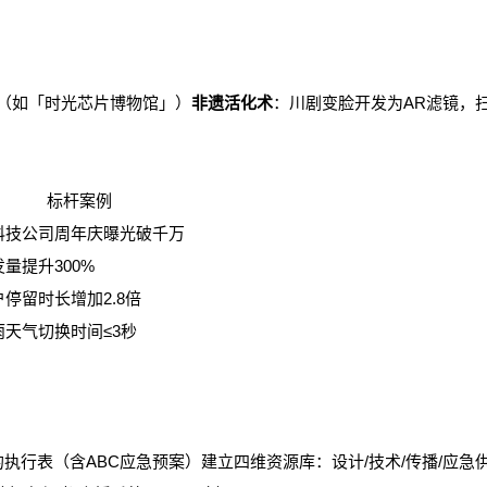
（如「时光芯片博物馆」）
非遗活化术
：川剧变脸开发为AR滤镜，
标杆案例
科技公司周年庆曝光破千万
量提升300%
户停留时长增加2.8倍
雨天气切换时间≤3秒
点的执行表（含ABC应急预案）建立四维资源库：设计/技术/传播/应急