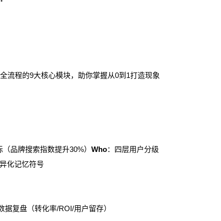
流程的9大核心模块，助你掌握从0到1打造现象
标（品牌搜索指数提升30%）
Who
：四层用户分级
差异化记忆符号
复盘（转化率/ROI/用户留存）