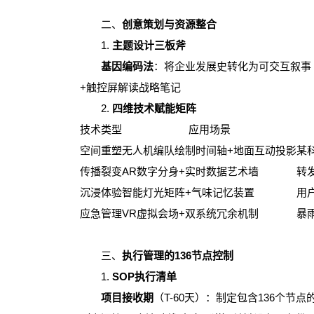
二、
创意策划与资源整合
1.
主题设计三板斧
基因编码法
：将企业发展史转化为可交互叙事
+触控屏解读战略笔记
2.
四维技术赋能矩阵
技术类型
应用场景
空间重塑
无人机编队绘制时间轴+地面互动投影
某
传播裂变
AR数字分身+实时数据艺术墙
转发
沉浸体验
智能灯光矩阵+气味记忆装置
用
应急管理
VR虚拟会场+双系统冗余机制
暴
三、
执行管理的136节点控制
1.
SOP执行清单
项目接收期
（T-60天）：制定包含136个节