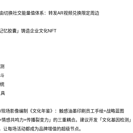
自由切换社交能量值体系：转发AR视频兑换限定周边
忆胶囊」铸造企业文化NFT
监测
漏斗
系统
工具
现场影像编制《文化年鉴》：触感油墨印刷员工手绘+战略蓝图
×情感共鸣力×传播裂变力」的三重耦合。建议开发「文化基因检测」
，让每场活动都成为品牌增值的超级节点。