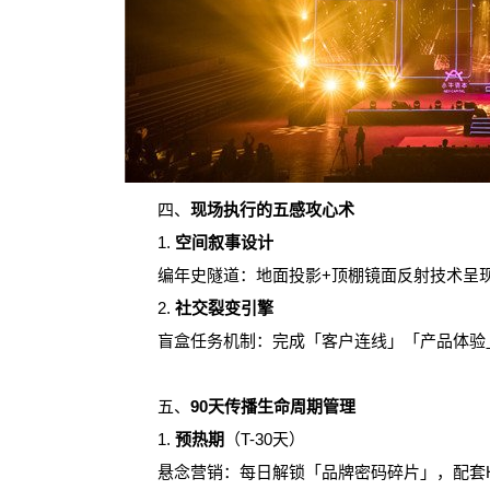
四、
现场执行的五感攻心术
1.
空间叙事设计
编年史隧道：地面投影+顶棚镜面反射技术呈现
2.
社交裂变引擎
盲盒任务机制：完成「客户连线」「产品体验」
五、
90天传播生命周期管理
1.
预热期
（T-30天）
悬念营销：每日解锁「品牌密码碎片」，配套H5