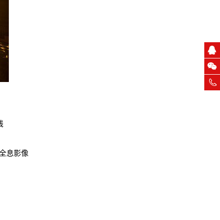
线
全息影像