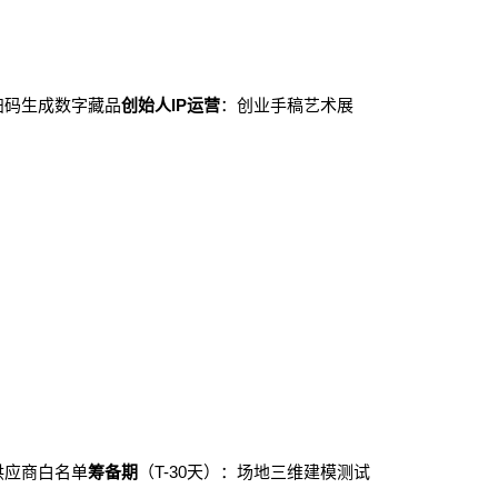
扫码生成数字藏品
创始人IP运营
：创业手稿艺术展
供应商白名单
筹备期
（T-30天）：场地三维建模测试